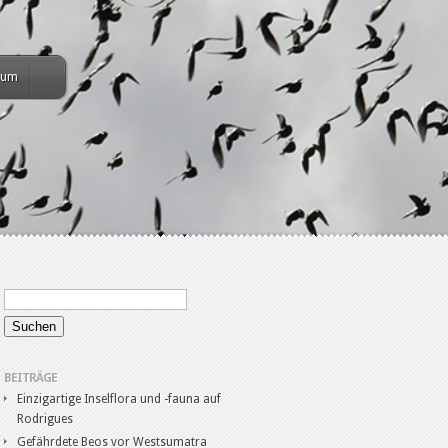
sum
BEITRÄGE
Einzigartige Inselflora und -fauna auf
Rodrigues
Gefährdete Beos vor Westsumatra